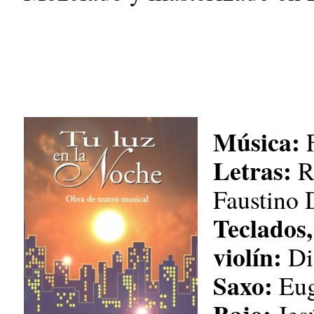
Música:
F
Letras:
R
Faustino 
Teclados,
violín:
Di
Saxo:
Eug