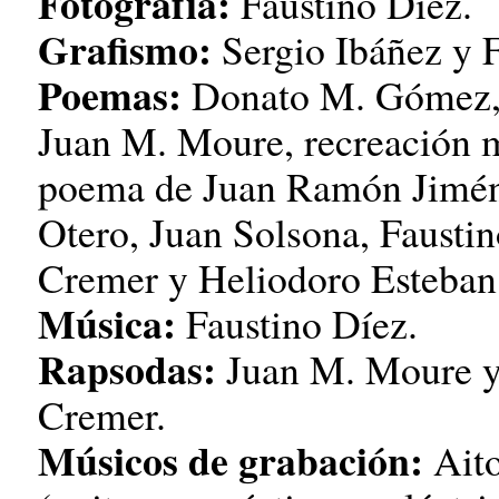
Fotografía:
Faustino Díez.
Grafismo:
Sergio Ibáñez y F
Poemas:
Donato M. Gómez, 
Juan M. Moure, recreación m
poema de Juan Ramón Jimén
Otero, Juan Solsona, Fausti
Cremer y Heliodoro Esteba
Música:
Faustino Díez.
Rapsodas:
Juan M. Moure 
Cremer.
Músicos de grabación:
Aito