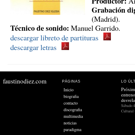
Productor:
An
Grabación dig
(Madrid).
Técnico de sonido:
Manuel Garrido.
descargar libreto de partituras
descargar letras
faustinodiez.com
PÁGINAS
LO ÚL
Próxim
Inicio
entren
biografia
desvel
contacto
Sábado 4
discografia
Cultural
multimedia
noticias
paradigma