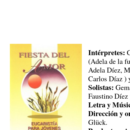
Intérpretes:
C
(Adela de la f
Adela Díez, M
Carlos Díaz ) 
Solistas:
Gema 
Faustino Díez 
Letra y Músi
Dirección y o
Glück.